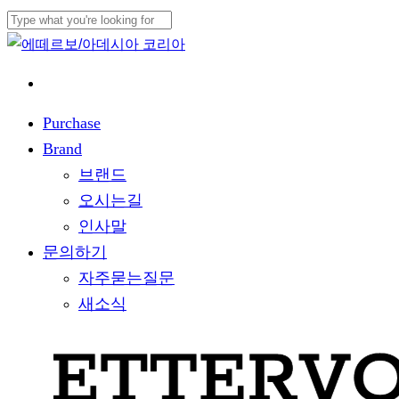
Skip
to
Close
main
Search
content
Purchase
Brand
브랜드
오시는길
인사말
문의하기
자주묻는질문
새소식