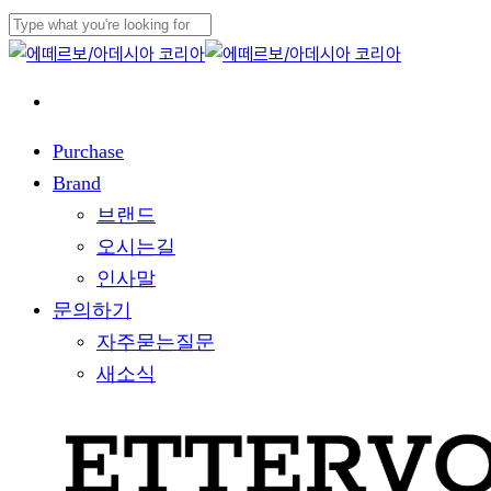
Skip
to
Close
main
Search
content
Purchase
Brand
브랜드
오시는길
인사말
문의하기
자주묻는질문
새소식